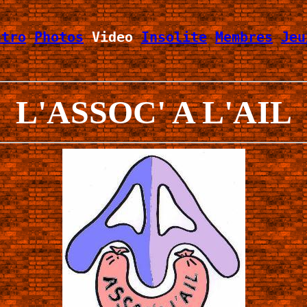
ntro
Photos
 Video 
Insolite
Membres
Jeu
L'ASSOC' A L'AIL