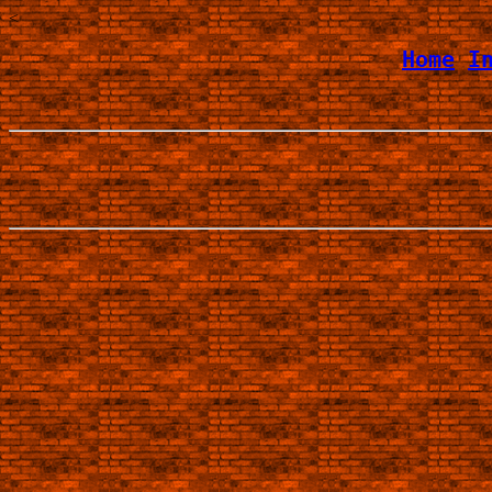
<
Home
I