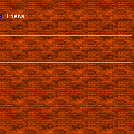
x
 Liens